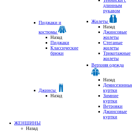
Тенниски с
длинным
рукавом
Жилеты
Пиджаки и
Назад
костюмы
Джинсовые
Назад
жилеты
Пиджаки
Стеганые
Классические
жилеты
брюки
Трикотажные
жилеты
Верхняя одежда
Назад
Демисезонны
Джинсы
куртки
Назад
Зимние
куртки
Ветровки
Джинсовые
куртки
ЖЕНЩИНЫ
Назад