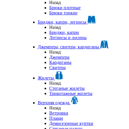
Назад
Брюки плотные
Брюки тонкие
Бриджи, капри, легинсы
Назад
Бриджи, капри
Легинсы и лосины
Джемпера, свитера, кардиганы
Назад
Джемпера
Кардиганы
Свитера
Жилеты
Назад
Стеганые жилеты
Трикотажные жилеты
Верхняя одежда
Назад
Ветровки
Плащи
Демисезонные куртки
Стеганые пальто