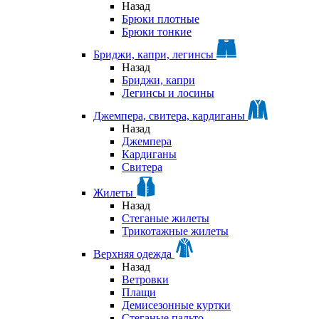
Назад
Брюки плотные
Брюки тонкие
Бриджи, капри, легинсы
Назад
Бриджи, капри
Легинсы и лосины
Джемпера, свитера, кардиганы
Назад
Джемпера
Кардиганы
Свитера
Жилеты
Назад
Стеганые жилеты
Трикотажные жилеты
Верхняя одежда
Назад
Ветровки
Плащи
Демисезонные куртки
Стеганые пальто