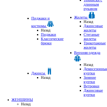
Тенниски с
длинным
рукавом
Жилеты
Пиджаки и
Назад
костюмы
Джинсовые
Назад
жилеты
Пиджаки
Стеганые
Классические
жилеты
брюки
Трикотажные
жилеты
Верхняя одежда
Назад
Демисезонны
Джинсы
куртки
Назад
Зимние
куртки
Ветровки
Джинсовые
куртки
ЖЕНЩИНЫ
Назад