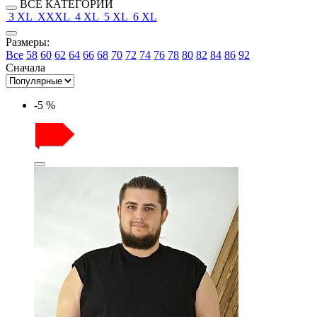
ВСЕ КАТЕГОРИИ
3 XL
XXXL
4 XL
5 XL
6 XL
Размеры:
Все
58
60
62
64
66
68
70
72
74
76
78
80
82
84
86
92
Сначала
-5 %