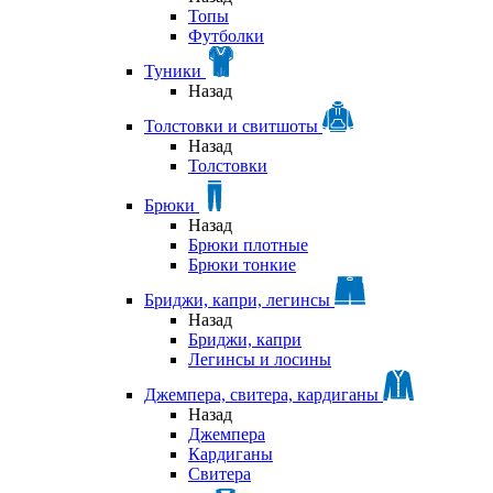
Топы
Футболки
Туники
Назад
Толстовки и свитшоты
Назад
Толстовки
Брюки
Назад
Брюки плотные
Брюки тонкие
Бриджи, капри, легинсы
Назад
Бриджи, капри
Легинсы и лосины
Джемпера, свитера, кардиганы
Назад
Джемпера
Кардиганы
Свитера