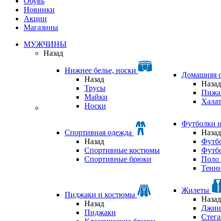
Обувь
Новинки
Акции
Магазины
МУЖЧИНЫ
Назад
Нижнее белье, носки
Домашняя 
Назад
Назад
Трусы
Пижа
Майки
Хала
Носки
Футболки 
Спортивная одежда
Назад
Назад
Футб
Спортивные костюмы
Футб
Спортивные брюки
Поло 
Тенни
Жилеты
Пиджаки и костюмы
Назад
Назад
Джин
Пиджаки
Стег