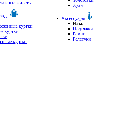
Толстовки
отажные жилеты
Худи
дежда
Аксессуары
Назад
сезонные куртки
Подтяжки
е куртки
Ремни
овки
Галстуки
совые куртки