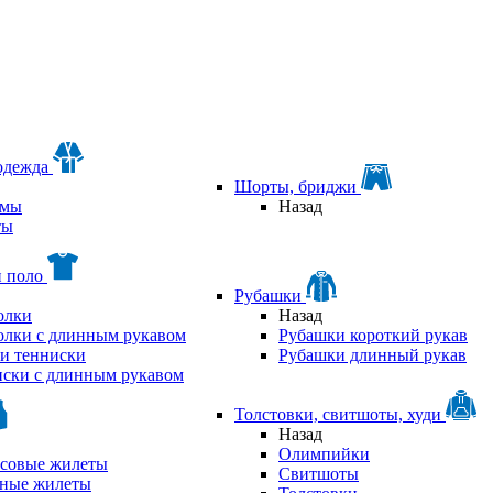
одежда
Шорты, бриджи
мы
Назад
ты
и поло
Рубашки
олки
Назад
олки с длинным рукавом
Рубашки короткий рукав
и тенниски
Рубашки длинный рукав
ски с длинным рукавом
Толстовки, свитшоты, худи
Назад
Олимпийки
совые жилеты
Свитшоты
аные жилеты