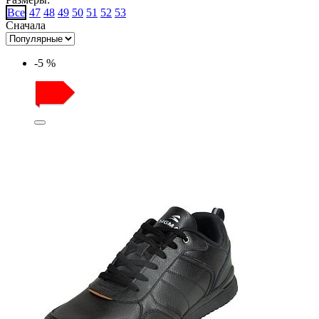
Все
47
48
49
50
51
52
53
Сначала
-5 %