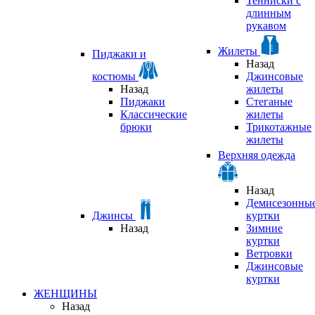
Тенниски с
длинным
рукавом
Жилеты
Пиджаки и
Назад
костюмы
Джинсовые
Назад
жилеты
Пиджаки
Стеганые
Классические
жилеты
брюки
Трикотажные
жилеты
Верхняя одежда
Назад
Демисезонны
Джинсы
куртки
Назад
Зимние
куртки
Ветровки
Джинсовые
куртки
ЖЕНЩИНЫ
Назад