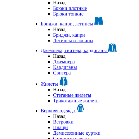
Назад
Брюки плотные
Брюки тонкие
Бриджи, капри, легинсы
Назад
Бриджи, капри
Легинсы и лосины
Джемпера, свитера, кардиганы
Назад
Джемпера
Кардиганы
Свитера
Жилеты
Назад
Стеганые жилеты
Трикотажные жилеты
Верхняя одежда
Назад
Ветровки
Плащи
Демисезонные куртки
Стеганые пальто