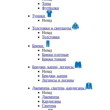
Топы
Футболки
Туники
Назад
Толстовки и свитшоты
Назад
Толстовки
Брюки
Назад
Брюки плотные
Брюки тонкие
Бриджи, капри, легинсы
Назад
Бриджи, капри
Легинсы и лосины
Джемпера, свитера, кардиганы
Назад
Джемпера
Кардиганы
Свитера