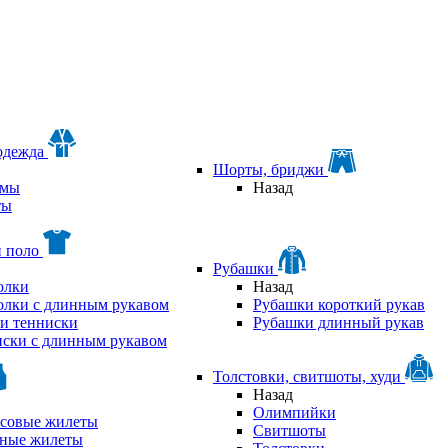
одежда
Шорты, бриджи
мы
Назад
ты
и поло
Рубашки
олки
Назад
олки с длинным рукавом
Рубашки короткий рукав
и тенниски
Рубашки длинный рукав
ски с длинным рукавом
Толстовки, свитшоты, худи
Назад
Олимпийки
совые жилеты
Свитшоты
аные жилеты