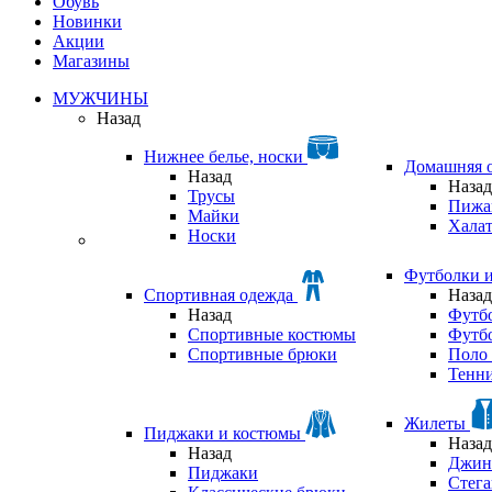
Обувь
Новинки
Акции
Магазины
МУЖЧИНЫ
Назад
Нижнее белье, носки
Домашняя 
Назад
Назад
Трусы
Пижа
Майки
Хала
Носки
Футболки 
Спортивная одежда
Назад
Назад
Футб
Спортивные костюмы
Футб
Спортивные брюки
Поло 
Тенни
Жилеты
Пиджаки и костюмы
Назад
Назад
Джин
Пиджаки
Стег