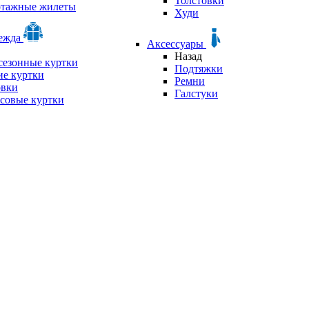
Толстовки
отажные жилеты
Худи
дежда
Аксессуары
Назад
сезонные куртки
Подтяжки
е куртки
Ремни
овки
Галстуки
совые куртки