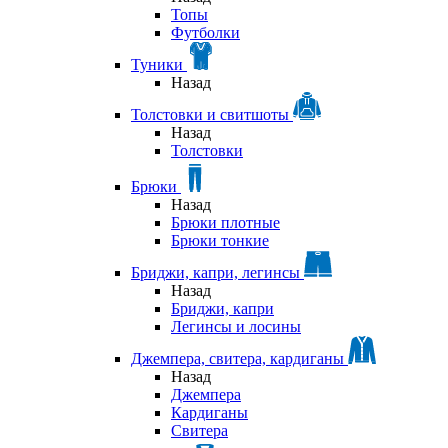
Топы
Футболки
Туники
Назад
Толстовки и свитшоты
Назад
Толстовки
Брюки
Назад
Брюки плотные
Брюки тонкие
Бриджи, капри, легинсы
Назад
Бриджи, капри
Легинсы и лосины
Джемпера, свитера, кардиганы
Назад
Джемпера
Кардиганы
Свитера