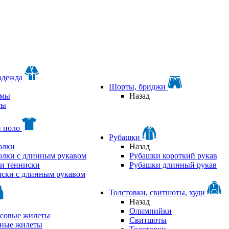
одежда
Шорты, бриджи
мы
Назад
ты
и поло
Рубашки
олки
Назад
олки с длинным рукавом
Рубашки короткий рукав
и тенниски
Рубашки длинный рукав
ски с длинным рукавом
Толстовки, свитшоты, худи
Назад
Олимпийки
совые жилеты
Свитшоты
аные жилеты