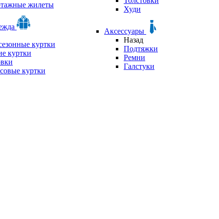
Толстовки
отажные жилеты
Худи
дежда
Аксессуары
Назад
сезонные куртки
Подтяжки
е куртки
Ремни
овки
Галстуки
совые куртки