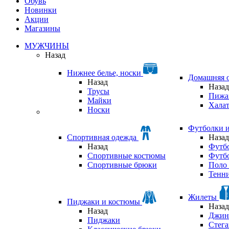
Обувь
Новинки
Акции
Магазины
МУЖЧИНЫ
Назад
Нижнее белье, носки
Домашняя 
Назад
Назад
Трусы
Пижа
Майки
Хала
Носки
Футболки 
Спортивная одежда
Назад
Назад
Футб
Спортивные костюмы
Футб
Спортивные брюки
Поло 
Тенни
Жилеты
Пиджаки и костюмы
Назад
Назад
Джин
Пиджаки
Стег