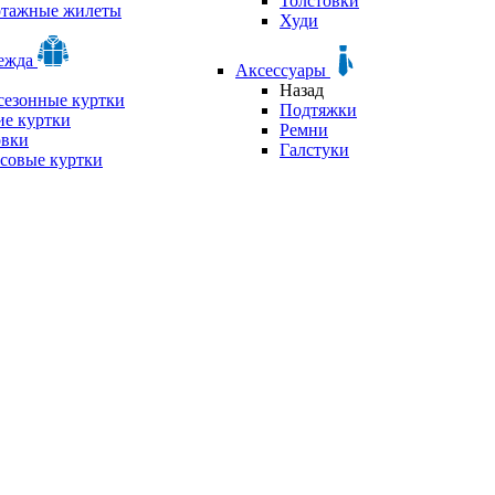
Толстовки
отажные жилеты
Худи
дежда
Аксессуары
Назад
сезонные куртки
Подтяжки
е куртки
Ремни
овки
Галстуки
совые куртки