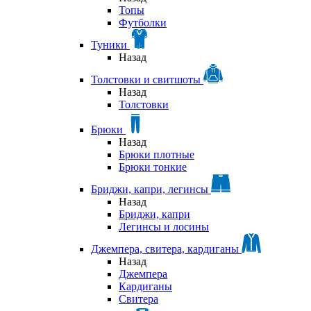
Топы
Футболки
Туники
Назад
Толстовки и свитшоты
Назад
Толстовки
Брюки
Назад
Брюки плотные
Брюки тонкие
Бриджи, капри, легинсы
Назад
Бриджи, капри
Легинсы и лосины
Джемпера, свитера, кардиганы
Назад
Джемпера
Кардиганы
Свитера