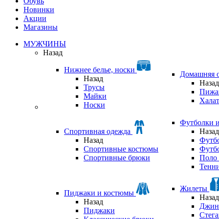
Обувь
Новинки
Акции
Магазины
МУЖЧИНЫ
Назад
Нижнее белье, носки
Домашняя 
Назад
Назад
Трусы
Пижа
Майки
Хала
Носки
Футболки 
Спортивная одежда
Назад
Назад
Футб
Спортивные костюмы
Футб
Спортивные брюки
Поло 
Тенни
Жилеты
Пиджаки и костюмы
Назад
Назад
Джин
Пиджаки
Стег