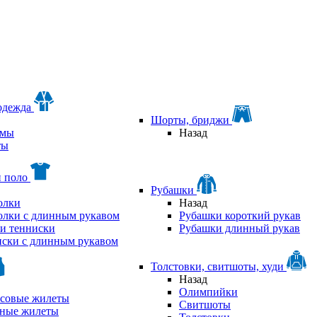
одежда
Шорты, бриджи
мы
Назад
ты
и поло
Рубашки
олки
Назад
олки с длинным рукавом
Рубашки короткий рукав
и тенниски
Рубашки длинный рукав
ски с длинным рукавом
Толстовки, свитшоты, худи
Назад
Олимпийки
совые жилеты
Свитшоты
аные жилеты