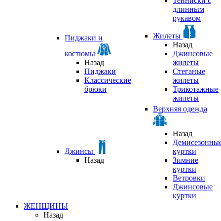
Тенниски с
длинным
рукавом
Жилеты
Пиджаки и
Назад
костюмы
Джинсовые
Назад
жилеты
Пиджаки
Стеганые
Классические
жилеты
брюки
Трикотажные
жилеты
Верхняя одежда
Назад
Демисезонны
Джинсы
куртки
Назад
Зимние
куртки
Ветровки
Джинсовые
куртки
ЖЕНЩИНЫ
Назад