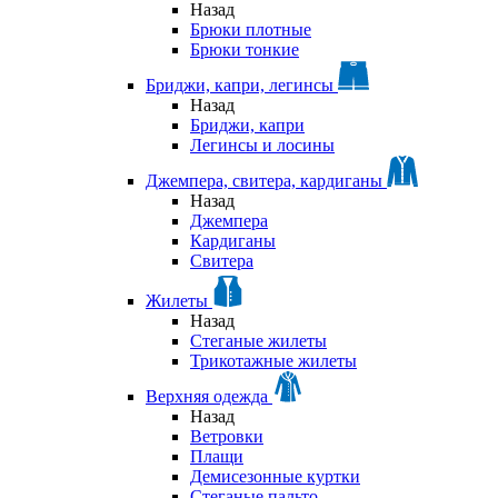
Назад
Брюки плотные
Брюки тонкие
Бриджи, капри, легинсы
Назад
Бриджи, капри
Легинсы и лосины
Джемпера, свитера, кардиганы
Назад
Джемпера
Кардиганы
Свитера
Жилеты
Назад
Стеганые жилеты
Трикотажные жилеты
Верхняя одежда
Назад
Ветровки
Плащи
Демисезонные куртки
Стеганые пальто