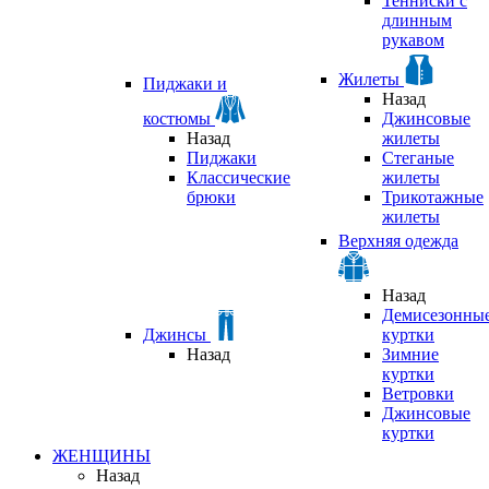
Тенниски с
длинным
рукавом
Жилеты
Пиджаки и
Назад
костюмы
Джинсовые
Назад
жилеты
Пиджаки
Стеганые
Классические
жилеты
брюки
Трикотажные
жилеты
Верхняя одежда
Назад
Демисезонны
Джинсы
куртки
Назад
Зимние
куртки
Ветровки
Джинсовые
куртки
ЖЕНЩИНЫ
Назад