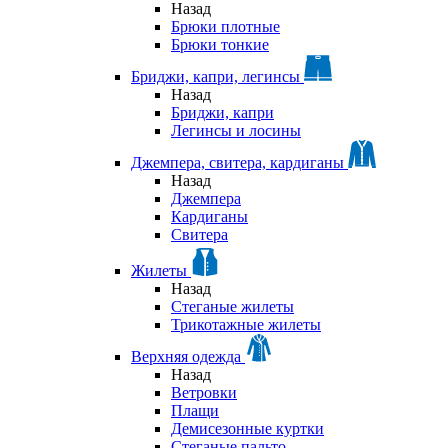
Назад
Брюки плотные
Брюки тонкие
Бриджи, капри, легинсы
Назад
Бриджи, капри
Легинсы и лосины
Джемпера, свитера, кардиганы
Назад
Джемпера
Кардиганы
Свитера
Жилеты
Назад
Стеганые жилеты
Трикотажные жилеты
Верхняя одежда
Назад
Ветровки
Плащи
Демисезонные куртки
Стеганые пальто