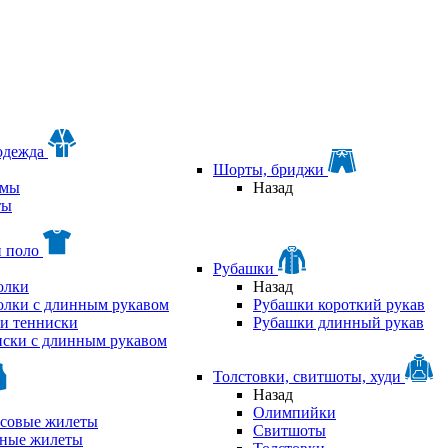
одежда
Шорты, бриджи
мы
Назад
ты
и поло
Рубашки
олки
Назад
олки с длинным рукавом
Рубашки короткий рукав
и тенниски
Рубашки длинный рукав
ски с длинным рукавом
Толстовки, свитшоты, худи
Назад
Олимпийки
совые жилеты
Свитшоты
аные жилеты