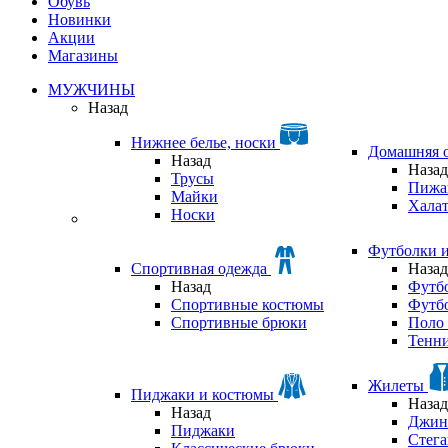
Обувь
Новинки
Акции
Магазины
МУЖЧИНЫ
Назад
Нижнее белье, носки
Домашняя 
Назад
Назад
Трусы
Пижа
Майки
Хала
Носки
Футболки 
Спортивная одежда
Назад
Назад
Футб
Спортивные костюмы
Футб
Спортивные брюки
Поло 
Тенни
Жилеты
Пиджаки и костюмы
Назад
Назад
Джин
Пиджаки
Стег