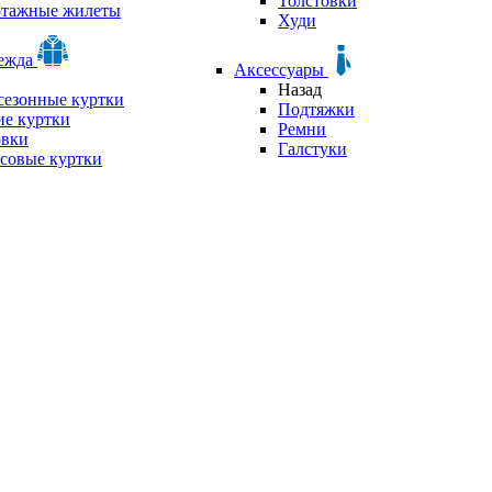
Толстовки
отажные жилеты
Худи
дежда
Аксессуары
Назад
сезонные куртки
Подтяжки
е куртки
Ремни
овки
Галстуки
совые куртки