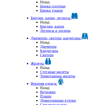
Назад
Брюки плотные
Брюки тонкие
Бриджи, капри, легинсы
Назад
Бриджи, капри
Легинсы и лосины
Джемпера, свитера, кардиганы
Назад
Джемпера
Кардиганы
Свитера
Жилеты
Назад
Стеганые жилеты
Трикотажные жилеты
Верхняя одежда
Назад
Ветровки
Плащи
Демисезонные куртки
Стеганые пальто