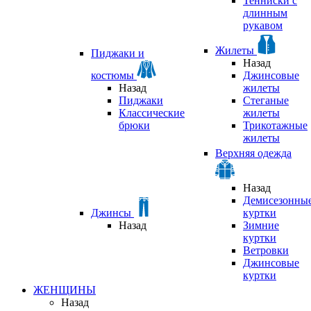
Тенниски с
длинным
рукавом
Жилеты
Пиджаки и
Назад
костюмы
Джинсовые
Назад
жилеты
Пиджаки
Стеганые
Классические
жилеты
брюки
Трикотажные
жилеты
Верхняя одежда
Назад
Демисезонны
Джинсы
куртки
Назад
Зимние
куртки
Ветровки
Джинсовые
куртки
ЖЕНЩИНЫ
Назад