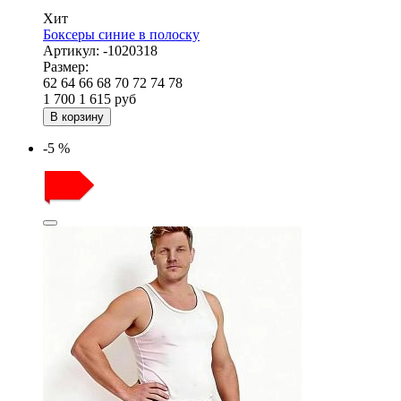
Хит
Боксеры синие в полоску
Артикул:
-1020318
Размер:
62
64
66
68
70
72
74
78
1 700
1 615
руб
В корзину
-5 %