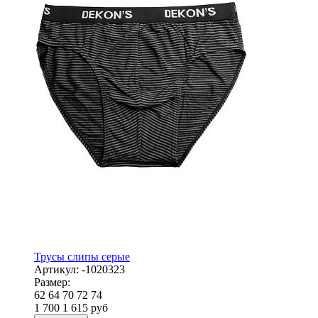
Трусы слипы серые
Артикул:
-1020323
Размер:
62
64
70
72
74
1 700
1 615
руб