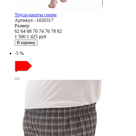
Трусы-шорты синие
Артикул:
-1020317
Размер:
62
64
68
70
74
76
78
82
1 500
1 425
руб
В корзину
-5 %