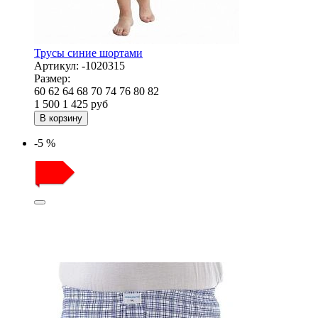
Трусы синие шортами
Артикул:
-1020315
Размер:
60
62
64
68
70
74
76
80
82
1 500
1 425
руб
В корзину
-5 %