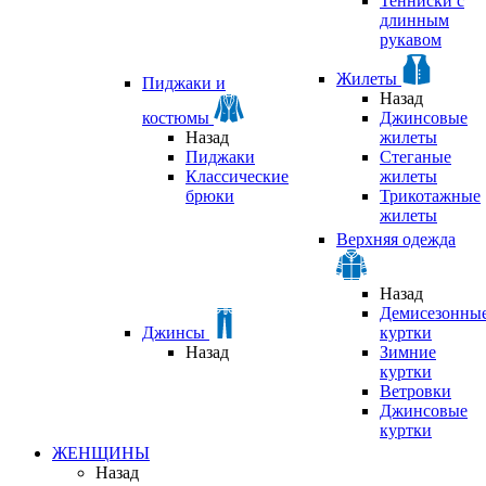
Тенниски с
длинным
рукавом
Жилеты
Пиджаки и
Назад
костюмы
Джинсовые
Назад
жилеты
Пиджаки
Стеганые
Классические
жилеты
брюки
Трикотажные
жилеты
Верхняя одежда
Назад
Демисезонны
Джинсы
куртки
Назад
Зимние
куртки
Ветровки
Джинсовые
куртки
ЖЕНЩИНЫ
Назад