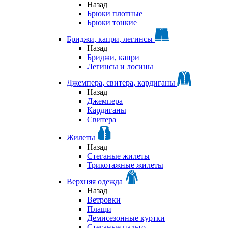
Назад
Брюки плотные
Брюки тонкие
Бриджи, капри, легинсы
Назад
Бриджи, капри
Легинсы и лосины
Джемпера, свитера, кардиганы
Назад
Джемпера
Кардиганы
Свитера
Жилеты
Назад
Стеганые жилеты
Трикотажные жилеты
Верхняя одежда
Назад
Ветровки
Плащи
Демисезонные куртки
Стеганые пальто