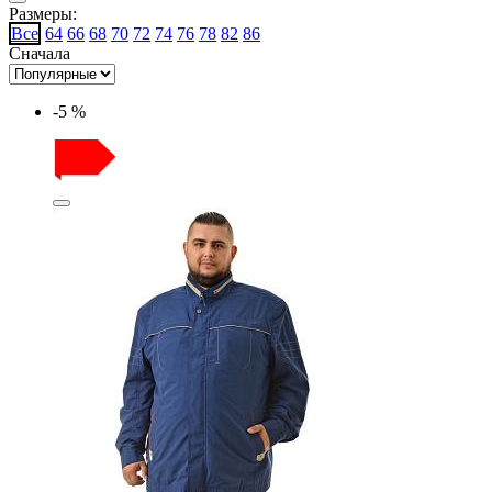
Размеры:
Все
64
66
68
70
72
74
76
78
82
86
Сначала
-5 %