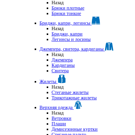
Назад
Брюки плотные
Брюки тонкие
Бриджи, капри, легинсы
Назад
Бриджи, капри
Легинсы и лосины
Джемпера, свитера, кардиганы
Назад
Джемпера
Кардиганы
Свитера
Жилеты
Назад
Стеганые жилеты
Трикотажные жилеты
Верхняя одежда
Назад
Ветровки
Плащи
Демисезонные куртки
Стеганые пальто