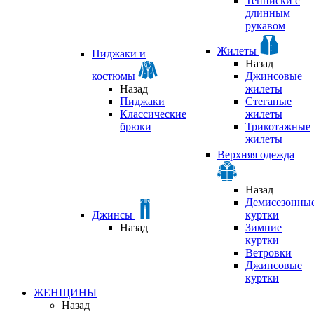
Тенниски с
длинным
рукавом
Жилеты
Пиджаки и
Назад
костюмы
Джинсовые
Назад
жилеты
Пиджаки
Стеганые
Классические
жилеты
брюки
Трикотажные
жилеты
Верхняя одежда
Назад
Демисезонны
Джинсы
куртки
Назад
Зимние
куртки
Ветровки
Джинсовые
куртки
ЖЕНЩИНЫ
Назад