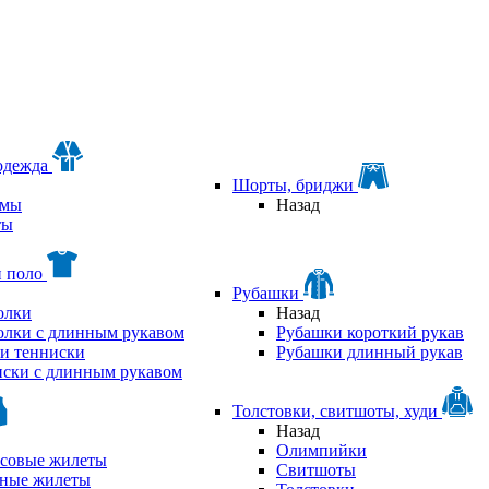
одежда
Шорты, бриджи
мы
Назад
ты
и поло
Рубашки
олки
Назад
олки с длинным рукавом
Рубашки короткий рукав
и тенниски
Рубашки длинный рукав
ски с длинным рукавом
Толстовки, свитшоты, худи
Назад
Олимпийки
совые жилеты
Свитшоты
аные жилеты