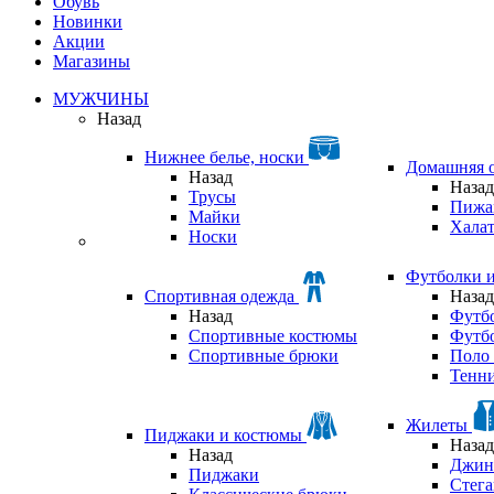
Обувь
Новинки
Акции
Магазины
МУЖЧИНЫ
Назад
Нижнее белье, носки
Домашняя 
Назад
Назад
Трусы
Пижа
Майки
Хала
Носки
Футболки 
Спортивная одежда
Назад
Назад
Футб
Спортивные костюмы
Футб
Спортивные брюки
Поло 
Тенни
Жилеты
Пиджаки и костюмы
Назад
Назад
Джин
Пиджаки
Стег