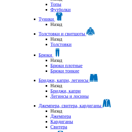
Топы
Футболки
Туники
Назад
Толстовки и свитшоты
Назад
Толстовки
Брюки
Назад
Брюки плотные
Брюки тонкие
Бриджи, капри, легинсы
Назад
Бриджи, капри
Легинсы и лосины
Джемпера, свитера, кардиганы
Назад
Джемпера
Кардиганы
Свитера