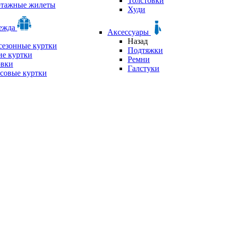
Толстовки
отажные жилеты
Худи
дежда
Аксессуары
Назад
сезонные куртки
Подтяжки
е куртки
Ремни
овки
Галстуки
совые куртки