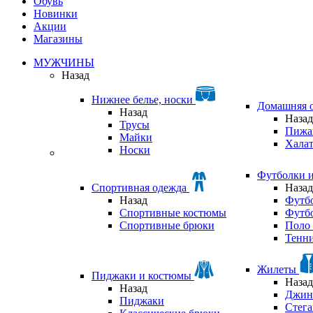
Обувь
Новинки
Акции
Магазины
МУЖЧИНЫ
Назад
Нижнее белье, носки
Домашняя 
Назад
Назад
Трусы
Пижа
Майки
Хала
Носки
Футболки 
Спортивная одежда
Назад
Назад
Футб
Спортивные костюмы
Футб
Спортивные брюки
Поло 
Тенни
Жилеты
Пиджаки и костюмы
Назад
Назад
Джин
Пиджаки
Стег