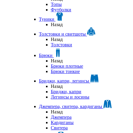
Топы
Футболки
Туники
Назад
Толстовки и свитшоты
Назад
Толстовки
Брюки
Назад
Брюки плотные
Брюки тонкие
Бриджи, капри, легинсы
Назад
Бриджи, капри
Легинсы и лосины
Джемпера, свитера, кардиганы
Назад
Джемпера
Кардиганы
Свитера