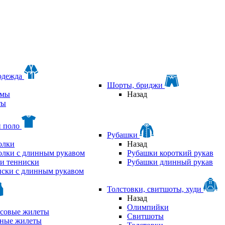
одежда
Шорты, бриджи
мы
Назад
ты
и поло
Рубашки
олки
Назад
олки с длинным рукавом
Рубашки короткий рукав
и тенниски
Рубашки длинный рукав
ски с длинным рукавом
Толстовки, свитшоты, худи
Назад
Олимпийки
совые жилеты
Свитшоты
аные жилеты