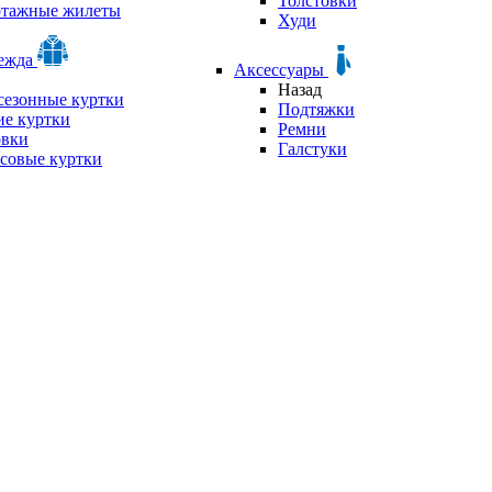
Толстовки
отажные жилеты
Худи
дежда
Аксессуары
Назад
сезонные куртки
Подтяжки
е куртки
Ремни
овки
Галстуки
совые куртки