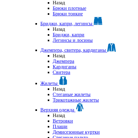
Назад
Брюки плотные
Брюки тонкие
Бриджи, капри, легинсы
Назад
Бриджи, капри
Легинсы и лосины
Джемпера, свитера, кардиганы
Назад
Джемпера
Кардиганы
Свитера
Жилеты
Назад
Стеганые жилеты
Трикотажные жилеты
Верхняя одежда
Назад
Ветровки
Плащи
Демисезонные куртки
Стеганые пальто