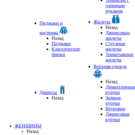
Тенниски с
длинным
рукавом
Жилеты
Пиджаки и
Назад
костюмы
Джинсовые
Назад
жилеты
Пиджаки
Стеганые
Классические
жилеты
брюки
Трикотажные
жилеты
Верхняя одежда
Назад
Демисезонны
Джинсы
куртки
Назад
Зимние
куртки
Ветровки
Джинсовые
куртки
ЖЕНЩИНЫ
Назад