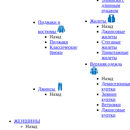
Тенниски с
длинным
рукавом
Жилеты
Пиджаки и
Назад
костюмы
Джинсовые
Назад
жилеты
Пиджаки
Стеганые
Классические
жилеты
брюки
Трикотажные
жилеты
Верхняя одежда
Назад
Демисезонны
Джинсы
куртки
Назад
Зимние
куртки
Ветровки
Джинсовые
куртки
ЖЕНЩИНЫ
Назад