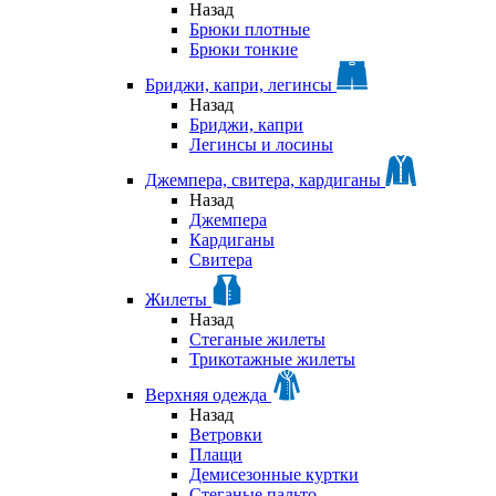
Назад
Брюки плотные
Брюки тонкие
Бриджи, капри, легинсы
Назад
Бриджи, капри
Легинсы и лосины
Джемпера, свитера, кардиганы
Назад
Джемпера
Кардиганы
Свитера
Жилеты
Назад
Стеганые жилеты
Трикотажные жилеты
Верхняя одежда
Назад
Ветровки
Плащи
Демисезонные куртки
Стеганые пальто