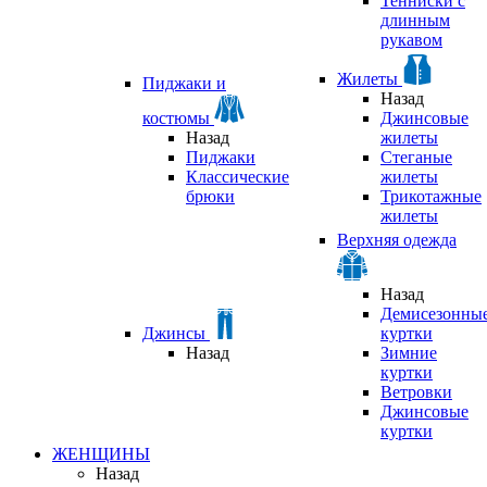
Тенниски с
длинным
рукавом
Жилеты
Пиджаки и
Назад
костюмы
Джинсовые
Назад
жилеты
Пиджаки
Стеганые
Классические
жилеты
брюки
Трикотажные
жилеты
Верхняя одежда
Назад
Демисезонны
Джинсы
куртки
Назад
Зимние
куртки
Ветровки
Джинсовые
куртки
ЖЕНЩИНЫ
Назад