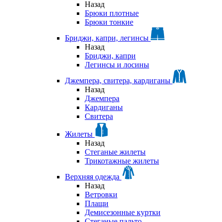
Назад
Брюки плотные
Брюки тонкие
Бриджи, капри, легинсы
Назад
Бриджи, капри
Легинсы и лосины
Джемпера, свитера, кардиганы
Назад
Джемпера
Кардиганы
Свитера
Жилеты
Назад
Стеганые жилеты
Трикотажные жилеты
Верхняя одежда
Назад
Ветровки
Плащи
Демисезонные куртки
Стеганые пальто