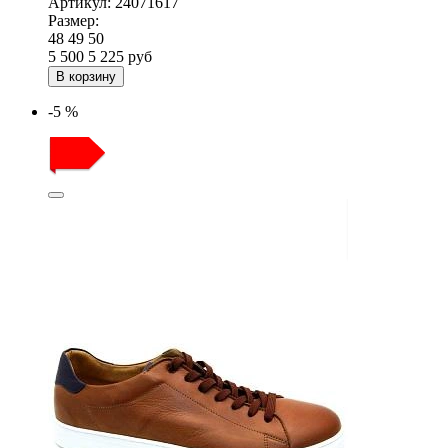
Артикул:
24071617
Размер:
48
49
50
5 500
5 225
руб
В корзину
-5 %