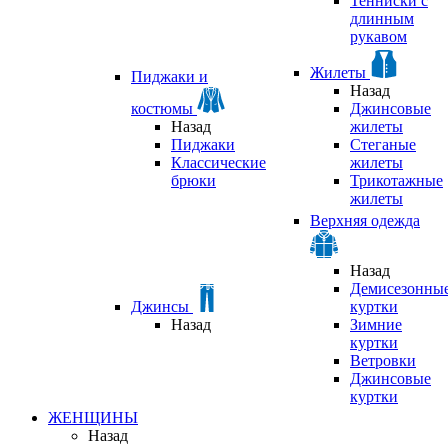
Тенниски с
длинным
рукавом
Жилеты
Пиджаки и
Назад
костюмы
Джинсовые
Назад
жилеты
Пиджаки
Стеганые
Классические
жилеты
брюки
Трикотажные
жилеты
Верхняя одежда
Назад
Демисезонны
Джинсы
куртки
Назад
Зимние
куртки
Ветровки
Джинсовые
куртки
ЖЕНЩИНЫ
Назад