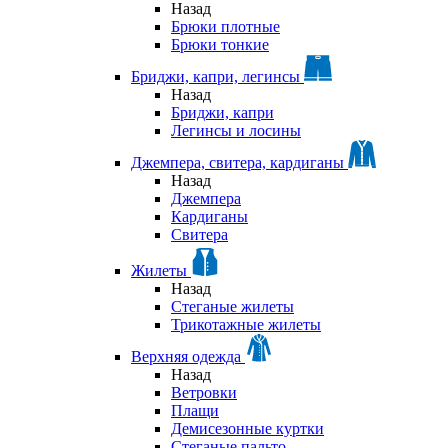
Назад
Брюки плотные
Брюки тонкие
Бриджи, капри, легинсы
Назад
Бриджи, капри
Легинсы и лосины
Джемпера, свитера, кардиганы
Назад
Джемпера
Кардиганы
Свитера
Жилеты
Назад
Стеганые жилеты
Трикотажные жилеты
Верхняя одежда
Назад
Ветровки
Плащи
Демисезонные куртки
Стеганые пальто