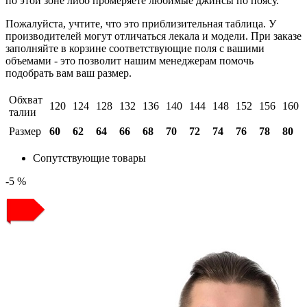
по этой зоне либо промеряете любимые джинсы по поясу.
Пожалуйста, учтите, что это приблизительная таблица. У
производителей могут отличаться лекала и модели. При заказе
заполняйте в корзине соответствующие поля с вашими
объемами - это позволит нашим менеджерам помочь
подобрать вам ваш размер.
Обхват
120
124
128
132
136
140
144
148
152
156
160
талии
Размер
60
62
64
66
68
70
72
74
76
78
80
Сопутствующие товары
-5 %