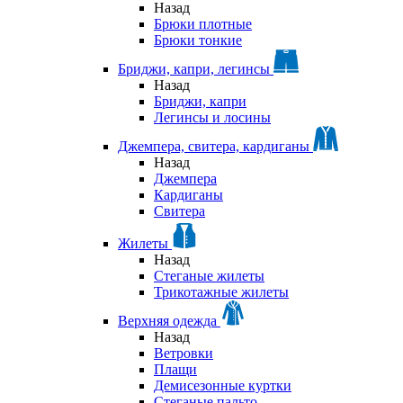
Назад
Брюки плотные
Брюки тонкие
Бриджи, капри, легинсы
Назад
Бриджи, капри
Легинсы и лосины
Джемпера, свитера, кардиганы
Назад
Джемпера
Кардиганы
Свитера
Жилеты
Назад
Стеганые жилеты
Трикотажные жилеты
Верхняя одежда
Назад
Ветровки
Плащи
Демисезонные куртки
Стеганые пальто