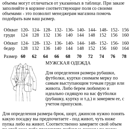
объемы могут отличаться от указанных в таблице. При заказе
заполняйте в корзине соответствующие поля со своими
объемами - это позволит менеджерам магазина помочь
подобрать вам ваш размер.
Обхват
120-
124-
128-
132-
136-
140-
144-
148-
152-
156
груди
124
128
132
136
140
144
148
152
156
160
Обхват
124-
128-
132-
136-
140-
144-
148-
152-
156-
160
бедер
128
132
136
140
144
148
152
156
160
164
Размер
60
62
64
66
68
70
72
74
76
78
МУЖСКАЯ ОДЕЖДА
Для определения размера рубашки,
футболки, куртки снимаем мерку по
самым выступающим точкам груди или
живота. Либо берем любимую и
идеально сидящую на вас футболки
(рубашку, куртку и т.д.) и замеряем ее, с
учетом припусков.
Для определения размера брюк, шорт, джинсов нужно понять
какую посадку вы предпочитаете - под живот, чуть ниже
пупка либо на живот. Соответственно замеряете свой объем