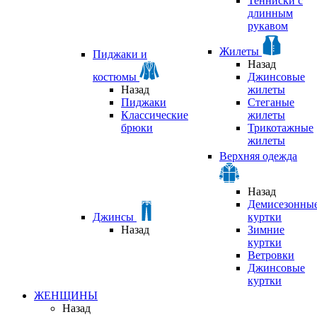
Тенниски с
длинным
рукавом
Жилеты
Пиджаки и
Назад
костюмы
Джинсовые
Назад
жилеты
Пиджаки
Стеганые
Классические
жилеты
брюки
Трикотажные
жилеты
Верхняя одежда
Назад
Демисезонны
Джинсы
куртки
Назад
Зимние
куртки
Ветровки
Джинсовые
куртки
ЖЕНЩИНЫ
Назад