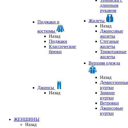
Тенниски с
длинным
рукавом
Жилеты
Пиджаки и
Назад
костюмы
Джинсовые
Назад
жилеты
Пиджаки
Стеганые
Классические
жилеты
брюки
Трикотажные
жилеты
Верхняя одежда
Назад
Демисезонны
Джинсы
куртки
Назад
Зимние
куртки
Ветровки
Джинсовые
куртки
ЖЕНЩИНЫ
Назад