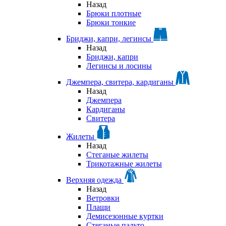
Назад
Брюки плотные
Брюки тонкие
Бриджи, капри, легинсы
Назад
Бриджи, капри
Легинсы и лосины
Джемпера, свитера, кардиганы
Назад
Джемпера
Кардиганы
Свитера
Жилеты
Назад
Стеганые жилеты
Трикотажные жилеты
Верхняя одежда
Назад
Ветровки
Плащи
Демисезонные куртки
Стеганые пальто