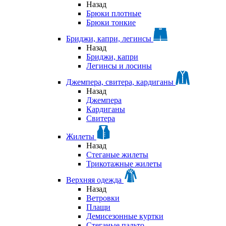
Назад
Брюки плотные
Брюки тонкие
Бриджи, капри, легинсы
Назад
Бриджи, капри
Легинсы и лосины
Джемпера, свитера, кардиганы
Назад
Джемпера
Кардиганы
Свитера
Жилеты
Назад
Стеганые жилеты
Трикотажные жилеты
Верхняя одежда
Назад
Ветровки
Плащи
Демисезонные куртки
Стеганые пальто