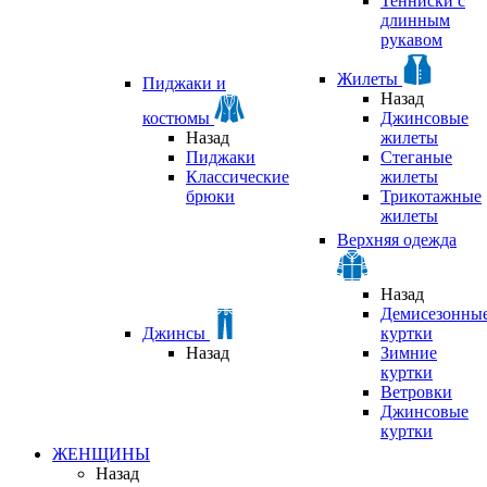
Тенниски с
длинным
рукавом
Жилеты
Пиджаки и
Назад
костюмы
Джинсовые
Назад
жилеты
Пиджаки
Стеганые
Классические
жилеты
брюки
Трикотажные
жилеты
Верхняя одежда
Назад
Демисезонны
Джинсы
куртки
Назад
Зимние
куртки
Ветровки
Джинсовые
куртки
ЖЕНЩИНЫ
Назад