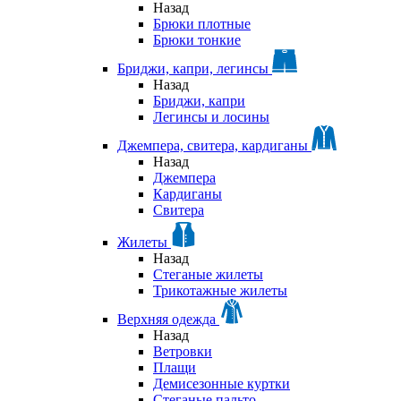
Назад
Брюки плотные
Брюки тонкие
Бриджи, капри, легинсы
Назад
Бриджи, капри
Легинсы и лосины
Джемпера, свитера, кардиганы
Назад
Джемпера
Кардиганы
Свитера
Жилеты
Назад
Стеганые жилеты
Трикотажные жилеты
Верхняя одежда
Назад
Ветровки
Плащи
Демисезонные куртки
Стеганые пальто