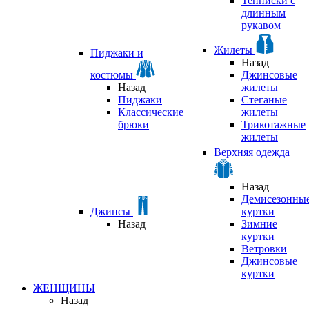
Тенниски с
длинным
рукавом
Жилеты
Пиджаки и
Назад
костюмы
Джинсовые
Назад
жилеты
Пиджаки
Стеганые
Классические
жилеты
брюки
Трикотажные
жилеты
Верхняя одежда
Назад
Демисезонны
Джинсы
куртки
Назад
Зимние
куртки
Ветровки
Джинсовые
куртки
ЖЕНЩИНЫ
Назад