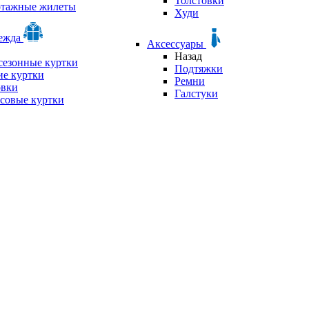
Толстовки
отажные жилеты
Худи
дежда
Аксессуары
Назад
сезонные куртки
Подтяжки
е куртки
Ремни
овки
Галстуки
совые куртки