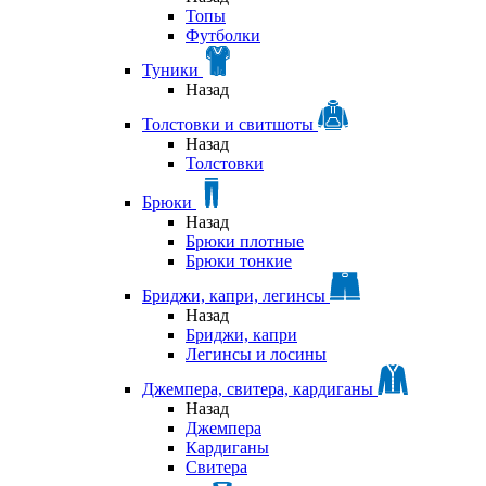
Топы
Футболки
Туники
Назад
Толстовки и свитшоты
Назад
Толстовки
Брюки
Назад
Брюки плотные
Брюки тонкие
Бриджи, капри, легинсы
Назад
Бриджи, капри
Легинсы и лосины
Джемпера, свитера, кардиганы
Назад
Джемпера
Кардиганы
Свитера