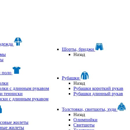
одежда
Шорты, бриджи
мы
Назад
ты
и поло
Рубашки
олки
Назад
олки с длинным рукавом
Рубашки короткий рукав
и тенниски
Рубашки длинный рукав
ски с длинным рукавом
Толстовки, свитшоты, худи
Назад
Олимпийки
совые жилеты
Свитшоты
аные жилеты