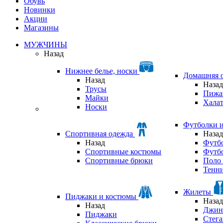
Обувь
Новинки
Акции
Магазины
МУЖЧИНЫ
Назад
Нижнее белье, носки
Домашняя 
Назад
Назад
Трусы
Пижа
Майки
Хала
Носки
Футболки 
Спортивная одежда
Назад
Назад
Футб
Спортивные костюмы
Футб
Спортивные брюки
Поло 
Тенни
Жилеты
Пиджаки и костюмы
Назад
Назад
Джин
Пиджаки
Стег