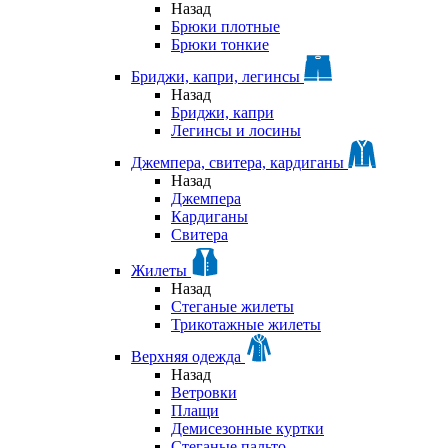
Назад
Брюки плотные
Брюки тонкие
Бриджи, капри, легинсы
Назад
Бриджи, капри
Легинсы и лосины
Джемпера, свитера, кардиганы
Назад
Джемпера
Кардиганы
Свитера
Жилеты
Назад
Стеганые жилеты
Трикотажные жилеты
Верхняя одежда
Назад
Ветровки
Плащи
Демисезонные куртки
Стеганые пальто