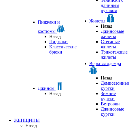
Тенниски с
длинным
рукавом
Жилеты
Пиджаки и
Назад
костюмы
Джинсовые
Назад
жилеты
Пиджаки
Стеганые
Классические
жилеты
брюки
Трикотажные
жилеты
Верхняя одежда
Назад
Демисезонны
Джинсы
куртки
Назад
Зимние
куртки
Ветровки
Джинсовые
куртки
ЖЕНЩИНЫ
Назад